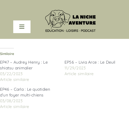
Passer
au
contenu
Toggle
Navigation
COACHING EN LIGNE
Similaire
PODCAST
EP47 – Audrey Henry : Le
EP56 – Livia Arce : Le Deuil
shiatsu animalier
11/29/2023
03/22/2023
Article similaire
RESSOURCES
Article similaire
EP46 – Carla : Le quotidien
d’un foyer multi-chiens
A PROPOS
03/08/2023
Article similaire