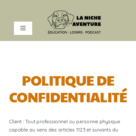
Passer
au
contenu
Toggle
Navigation
COACHING EN LIGNE
PODCAST
POLITIQUE DE
RESSOURCES
CONFIDENTIALITÉ
A PROPOS
Client : Tout professionnel ou personne physique
capable au sens des articles 1123 et suivants du