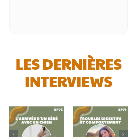
LES DERNIÈRES
INTERVIEWS
EP73 –
Loélie
EP71 –
Delas
Anaïs
(Ustache)
Allard :
: L’arrivée
Les