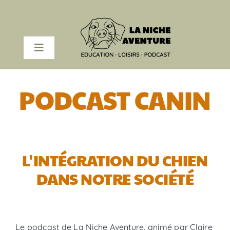
Passer
au
contenu
Toggle
Navigation
COACHING EN LIGNE
PODCAST CANIN
PODCAST
RESSOURCES
L'INTÉGRATION DU CHIEN
DANS NOTRE SOCIÉTÉ
A PROPOS
Le podcast de La Niche Aventure, animé par Claire