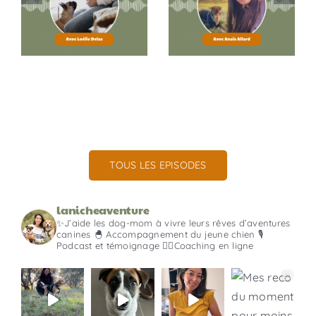
d’un bébé
troubles
avec un
digestifs
chien
Dernier épisode
Saison 4
Dernier épisode
Saison 4
TOUS LES EPISODES
lanicheaventure
✨J’aide les dog-mom à vivre leurs rêves d’aventures
canines
🐣 Accompagnement du jeune chien
🎙️
Podcast et témoignage
👇🏼Coaching en ligne