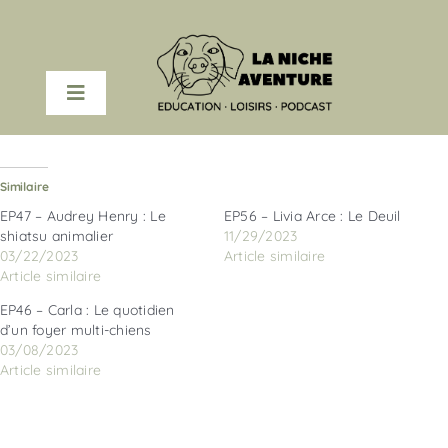
Passer
au
contenu
Toggle
Navigation
COACHING EN LIGNE
Similaire
PODCAST
EP47 – Audrey Henry : Le
EP56 – Livia Arce : Le Deuil
shiatsu animalier
11/29/2023
03/22/2023
Article similaire
RESSOURCES
Article similaire
EP46 – Carla : Le quotidien
d’un foyer multi-chiens
A PROPOS
03/08/2023
Article similaire