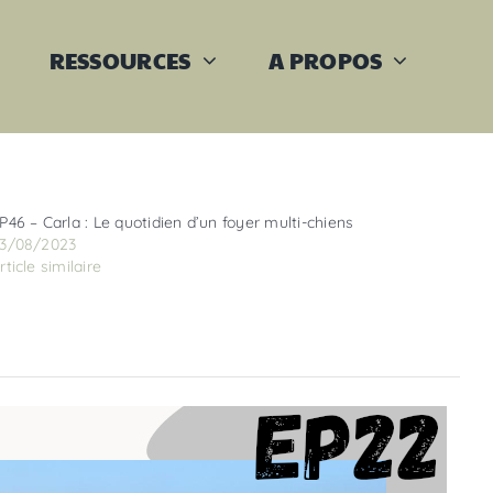
RESSOURCES
A PROPOS
P46 – Carla : Le quotidien d’un foyer multi-chiens
3/08/2023
rticle similaire
Previous
Next