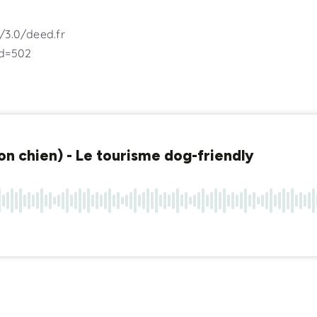
/3.0/deed.fr
id=502