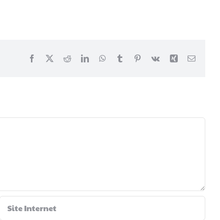
Facebook
X
Reddit
LinkedIn
WhatsApp
Tumblr
Pinterest
Vk
Xing
Email