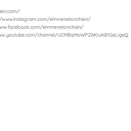
ien.com/
://www.instagram.com/emmenetonchien/
/www.facebook.com/emmenetonchien/
www.youtube.com/channel/UCMBqMoWPZAKIuK81GeLIgeQ