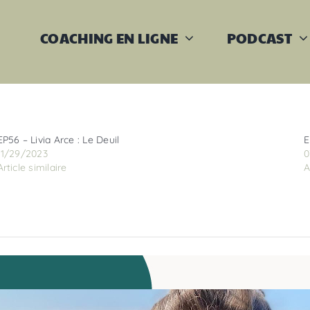
COACHING EN LIGNE
PODCAST
EP56 – Livia Arce : Le Deuil
E
11/29/2023
0
Article similaire
A