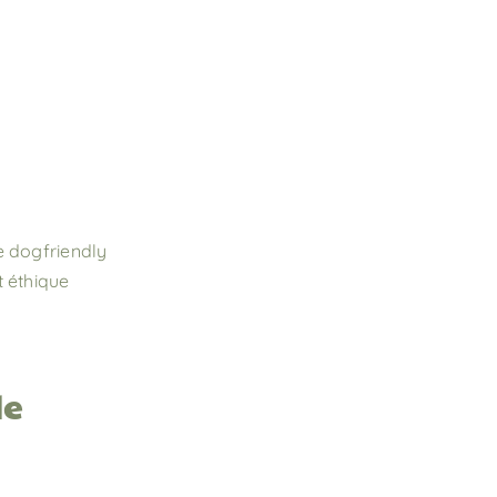
e dogfriendly
t éthique
de