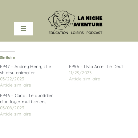
Passer
au
contenu
Toggle
Navigation
COACHING EN LIGNE
Similaire
PODCAST
EP47 – Audrey Henry : Le
EP56 – Livia Arce : Le Deuil
shiatsu animalier
11/29/2023
03/22/2023
Article similaire
RESSOURCES
Article similaire
EP46 – Carla : Le quotidien
d’un foyer multi-chiens
A PROPOS
03/08/2023
Article similaire