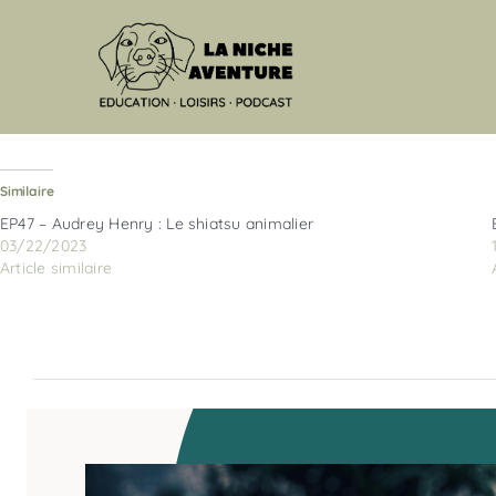
Passer
au
contenu
Similaire
EP47 – Audrey Henry : Le shiatsu animalier
03/22/2023
Article similaire