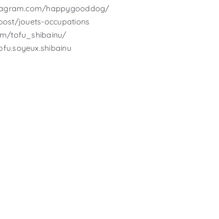
stagram.com/happygooddog/
/post/jouets-occupations
om/tofu_shibainu/
fu.soyeux.shibainu