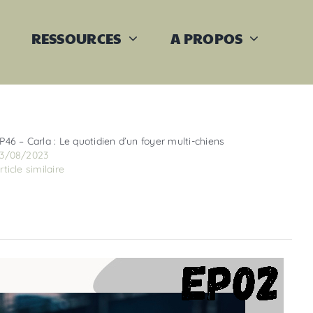
RESSOURCES
A PROPOS
P46 – Carla : Le quotidien d’un foyer multi-chiens
3/08/2023
rticle similaire
Previous
Next