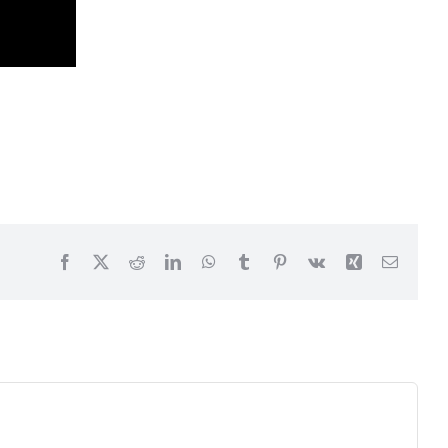
Facebook
X
Reddit
LinkedIn
WhatsApp
Tumblr
Pinterest
Vk
Xing
Email