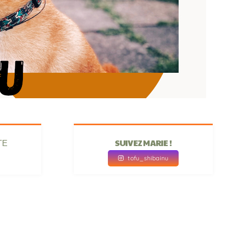
SUIVEZ MARIE !
TE
tofu_shibainu