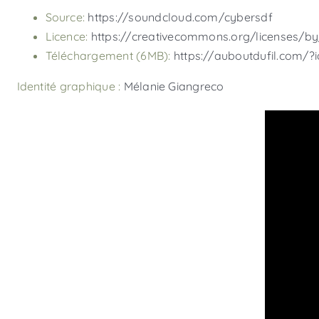
Source:
https://soundcloud.com/cybersdf
Licence:
https://creativecommons.org/licenses/by
Téléchargement (6MB):
https://auboutdufil.com/?
Identité graphique :
Mélanie Giangreco