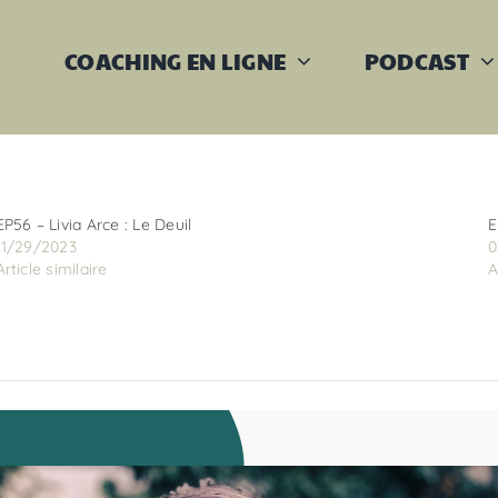
COACHING EN LIGNE
PODCAST
EP56 – Livia Arce : Le Deuil
E
11/29/2023
0
Article similaire
A