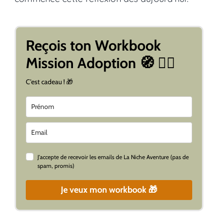
Reçois ton Workbook
Mission Adoption 🧭 👇🏼
C'est cadeau ! 🎁
J'accepte de recevoir les emails de La Niche Aventure (pas de
spam, promis)
Je veux mon workbook 🎁