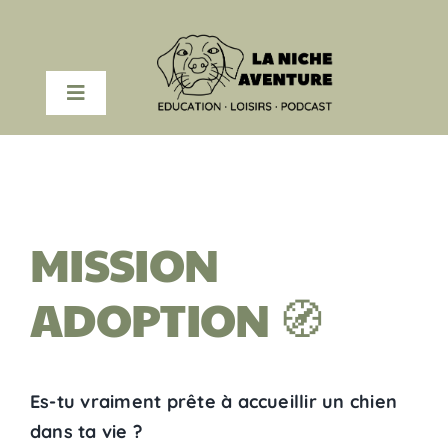
Passer
au
contenu
Toggle
Navigation
COACHING EN LIGNE
PODCAST
MISSION
RESSOURCES
ADOPTION 🧭
A PROPOS
Es-tu vraiment prête à accueillir un chien
dans ta vie ?